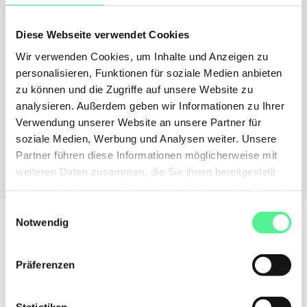
FÜR TEAMS, KUND:INNEN & BESONDERE ANLÄSSE
Auch für Unternehmen
Diese Webseite verwendet Cookies
verfügbar!
Wir verwenden Cookies, um Inhalte und Anzeigen zu
Ob fürs Team, für Events oder als Kundengeschenk,
personalisieren, Funktionen für soziale Medien anbieten
NeoTaste ist das Geschenk, das wirklich jedem
zu können und die Zugriffe auf unsere Website zu
schmeckt.
analysieren. Außerdem geben wir Informationen zu Ihrer
Verwendung unserer Website an unsere Partner für
soziale Medien, Werbung und Analysen weiter. Unsere
Jetzt entdecken
Partner führen diese Informationen möglicherweise mit
weiteren Daten zusammen, die Sie ihnen bereitgestellt
haben oder die sie im Rahmen Ihrer Nutzung der Dienste
gesammelt haben.
Einwilligungsauswahl
Notwendig
Präferenzen