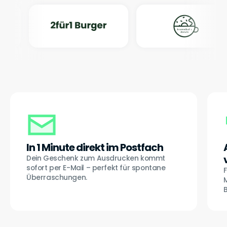
In 1 Minute direkt im Postfach
Dein Geschenk zum Ausdrucken kommt
sofort per E-Mail – perfekt für spontane
F
Überraschungen.
B