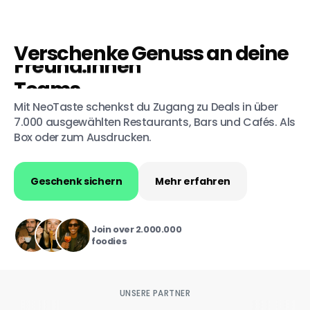
Verschenke Genuss an deine
Teams
Freund:innen
Kund:innen
Familie
Mit NeoTaste schenkst du Zugang zu Deals in über 
7.000 ausgewählten Restaurants, Bars und Cafés. Als 
Box oder zum Ausdrucken.
Geschenk sichern
Mehr erfahren
Join over 2.000.000
foodies
UNSERE PARTNER