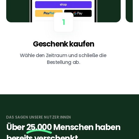
1
Geschenk kaufen
Wähle den Zeitraum und schließe die 
Da
Bestellung ab.
DAS SAGEN UNSERE NUTZER:INNEN
Über
25.000
Menschen haben
bereits verschenkt