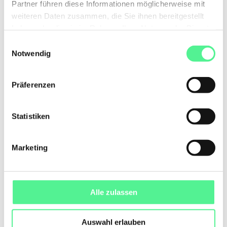
Partner führen diese Informationen möglicherweise mit
weiteren Daten zusammen, die Sie ihnen bereitgestellt
haben oder die sie im Rahmen Ihrer Nutzung der Dienste
gesammelt haben.
Einwilligungsauswahl
Notwendig
Präferenzen
Statistiken
Geschenk zum Drucken
Marketing
Sichere dir jetzt den Code zum sofort einlösen
Alle zulassen
Auswahl erlauben